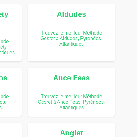
ety
Aldudes
Trouvez le meilleur Méthode
Gesret à Aldudes, Pyrénées-
hode
Atlantiques
ety
ntiques
os
Ance Feas
hode
Trouvez le meilleur Méthode
os,
Gesret à Ance Feas, Pyrénées-
s
Atlantiques
Anglet