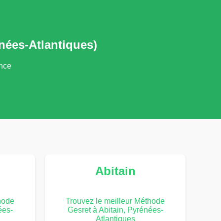
nées-Atlantiques)
ance
Abitain
hode
Trouvez le meilleur Méthode
ées-
Gesret à Abitain, Pyrénées-
Atlantiques