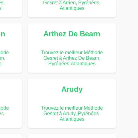
es,
Gesret à Arrien, Pyrénées-
s
Atlantiques
on
Arthez De Bearn
hode
Trouvez le meilleur Méthode
on,
Gesret à Arthez De Bearn,
s
Pyrénées-Atlantiques
Arudy
hode
Trouvez le meilleur Méthode
es-
Gesret à Arudy, Pyrénées-
Atlantiques