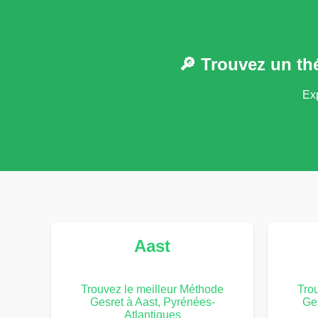
🔎 Trouvez un th
Exp
Aast
Trouvez le meilleur Méthode
Tro
Gesret à Aast, Pyrénées-
Ge
Atlantiques