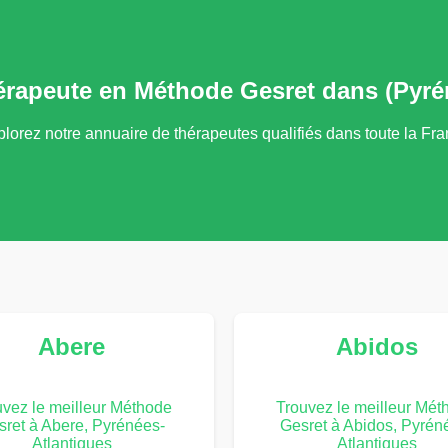
érapeute en Méthode Gesret dans (Pyré
lorez notre annuaire de thérapeutes qualifiés dans toute la Fr
Abere
Abidos
uvez le meilleur Méthode
Trouvez le meilleur Mét
sret à Abere, Pyrénées-
Gesret à Abidos, Pyrén
Atlantiques
Atlantiques