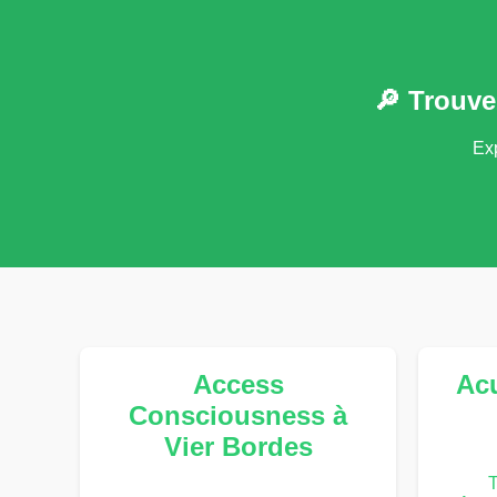
🔎 Trouve
Exp
Access
Acu
Consciousness à
Vier Bordes
T