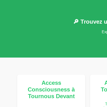
🔎 Trouvez 
Exp
Access
Consciousness à
To
Tournous Devant
T