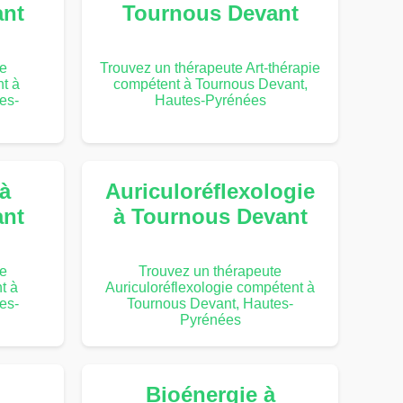
ant
Tournous Devant
te
Trouvez un thérapeute Art-thérapie
t à
compétent à Tournous Devant,
es-
Hautes-Pyrénées
 à
Auriculoréflexologie
ant
à Tournous Devant
te
Trouvez un thérapeute
t à
Auriculoréflexologie compétent à
es-
Tournous Devant, Hautes-
Pyrénées
Bioénergie à