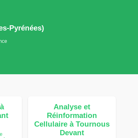
es-Pyrénées)
ance
à
Analyse et
ant
Réinformation
Cellulaire à Tournous
Devant
te