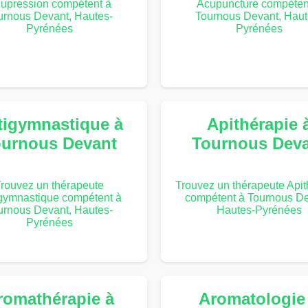
upression compétent à
Acupuncture compéten
urnous Devant, Hautes-
Tournous Devant, Haut
Pyrénées
Pyrénées
tigymnastique à
Apithérapie 
urnous Devant
Tournous Dev
rouvez un thérapeute
Trouvez un thérapeute Apit
gymnastique compétent à
compétent à Tournous De
urnous Devant, Hautes-
Hautes-Pyrénées
Pyrénées
romathérapie à
Aromatologie