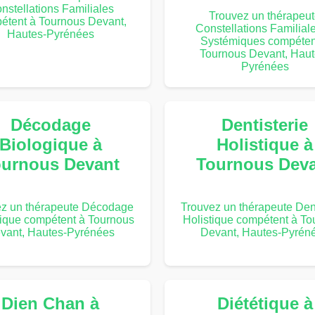
nstellations Familiales
Trouvez un thérapeu
étent à Tournous Devant,
Constellations Familiale
Hautes-Pyrénées
Systémiques compéten
Tournous Devant, Haut
Pyrénées
Décodage
Dentisterie
Biologique à
Holistique à
urnous Devant
Tournous Dev
ez un thérapeute Décodage
Trouvez un thérapeute Dent
ique compétent à Tournous
Holistique compétent à To
vant, Hautes-Pyrénées
Devant, Hautes-Pyrén
Dien Chan à
Diététique à