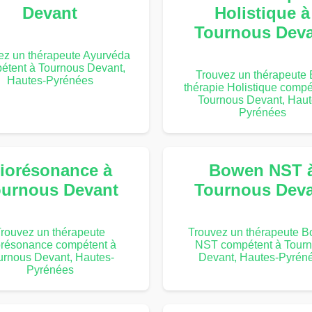
Devant
Holistique à
Tournous Dev
ez un thérapeute Ayurvéda
étent à Tournous Devant,
Trouvez un thérapeute 
Hautes-Pyrénées
thérapie Holistique compé
Tournous Devant, Haut
Pyrénées
iorésonance à
Bowen NST 
urnous Devant
Tournous Dev
rouvez un thérapeute
Trouvez un thérapeute 
orésonance compétent à
NST compétent à Tour
urnous Devant, Hautes-
Devant, Hautes-Pyrén
Pyrénées