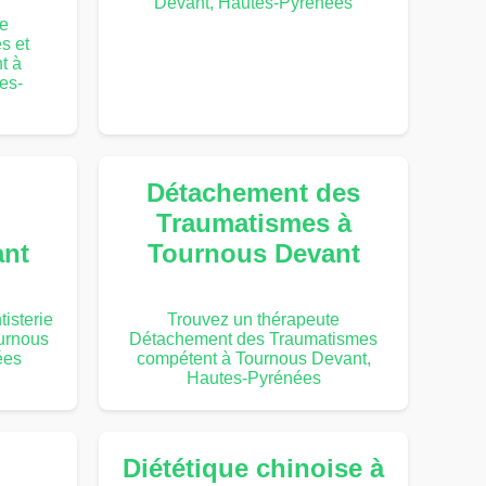
Devant, Hautes-Pyrénées
te
s et
t à
es-
Détachement des
Traumatismes à
ant
Tournous Devant
isterie
Trouvez un thérapeute
urnous
Détachement des Traumatismes
ées
compétent à Tournous Devant,
Hautes-Pyrénées
Diététique chinoise à