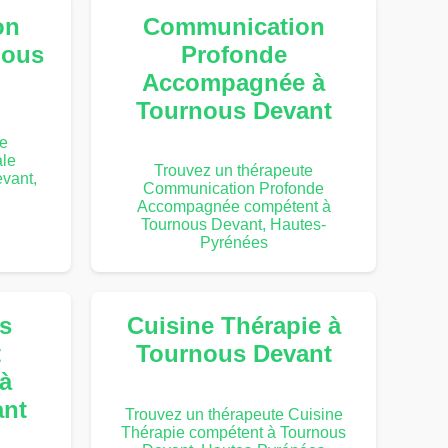
on
Communication
nous
Profonde
Accompagnée à
Tournous Devant
te
le
Trouvez un thérapeute
vant,
Communication Profonde
Accompagnée compétent à
Tournous Devant, Hautes-
Pyrénées
s
Cuisine Thérapie à
t
Tournous Devant
à
ant
Trouvez un thérapeute Cuisine
Thérapie compétent à Tournous