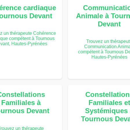
érence cardiaque
Communicati
Tournous Devant
Animale à Tour
Devant
z un thérapeute Cohérence
aque compétent à Tournous
Trouvez un thérapeu
vant, Hautes-Pyrénées
Communication Anima
compétent à Tournous De
Hautes-Pyrénées
Constellations
Constellation
Familiales à
Familiales e
urnous Devant
Systémiques 
Tournous Dev
rouvez un thérapeute