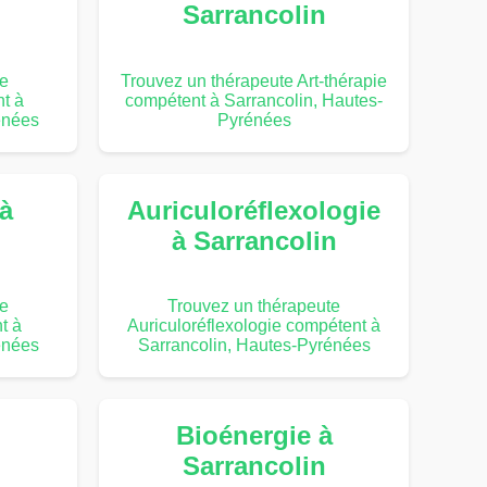
Sarrancolin
te
Trouvez un thérapeute Art-thérapie
t à
compétent à Sarrancolin, Hautes-
énées
Pyrénées
 à
Auriculoréflexologie
à Sarrancolin
te
Trouvez un thérapeute
t à
Auriculoréflexologie compétent à
énées
Sarrancolin, Hautes-Pyrénées
Bioénergie à
Sarrancolin