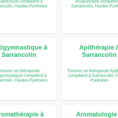
upression compétent à
Acupuncture compéten
ancolin, Hautes-Pyrénées
Sarrancolin, Hautes-Pyr
tigymnastique à
Apithérapie 
Sarrancolin
Sarrancolin
rouvez un thérapeute
Trouvez un thérapeute Apit
gymnastique compétent à
compétent à Sarrancolin, 
ancolin, Hautes-Pyrénées
Pyrénées
romathérapie à
Aromatologie