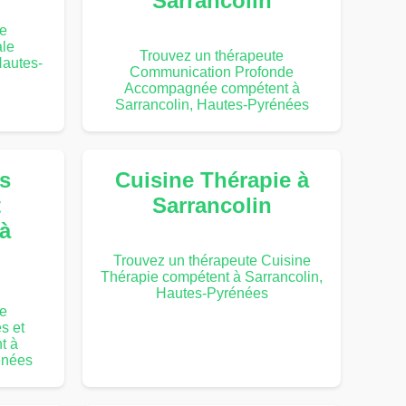
Sarrancolin
te
le
Trouvez un thérapeute
Hautes-
Communication Profonde
Accompagnée compétent à
Sarrancolin, Hautes-Pyrénées
s
Cuisine Thérapie à
t
Sarrancolin
à
Trouvez un thérapeute Cuisine
Thérapie compétent à Sarrancolin,
Hautes-Pyrénées
te
s et
t à
énées