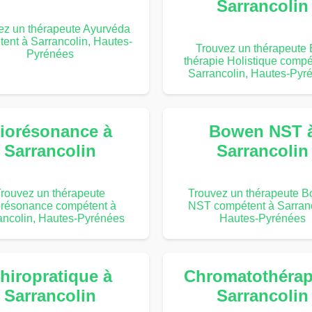
Sarrancolin
ez un thérapeute Ayurvéda
ent à Sarrancolin, Hautes-
Trouvez un thérapeute 
Pyrénées
thérapie Holistique compé
Sarrancolin, Hautes-Pyr
iorésonance à
Bowen NST 
Sarrancolin
Sarrancolin
rouvez un thérapeute
Trouvez un thérapeute 
orésonance compétent à
NST compétent à Sarranc
ancolin, Hautes-Pyrénées
Hautes-Pyrénées
hiropratique à
Chromatothérap
Sarrancolin
Sarrancolin