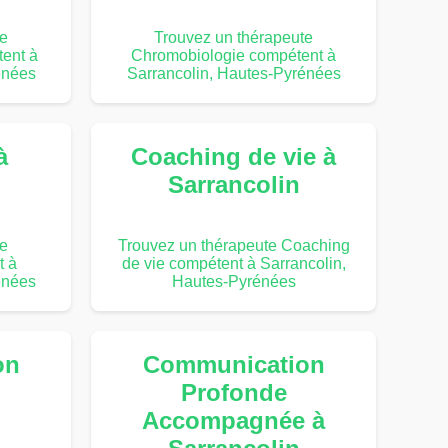
te
Trouvez un thérapeute
ent à
Chromobiologie compétent à
énées
Sarrancolin, Hautes-Pyrénées
à
Coaching de vie à
Sarrancolin
te
Trouvez un thérapeute Coaching
t à
de vie compétent à Sarrancolin,
énées
Hautes-Pyrénées
on
Communication
Profonde
Accompagnée à