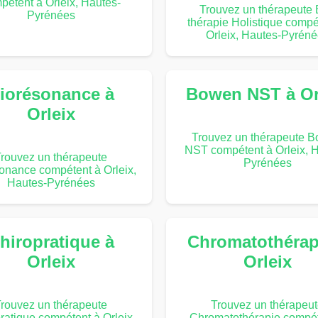
pétent à Orleix, Hautes-
Trouvez un thérapeute 
Pyrénées
thérapie Holistique compé
Orleix, Hautes-Pyrén
iorésonance à
Bowen NST à Or
Orleix
Trouvez un thérapeute 
NST compétent à Orleix, 
rouvez un thérapeute
Pyrénées
onance compétent à Orleix,
Hautes-Pyrénées
hiropratique à
Chromatothérap
Orleix
Orleix
rouvez un thérapeute
Trouvez un thérapeu
ratique compétent à Orleix,
Chromatothérapie compét