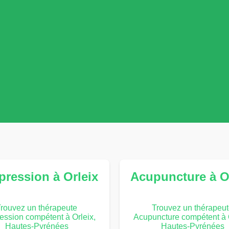
ression à Orleix
Acupuncture à O
rouvez un thérapeute
Trouvez un thérapeu
ession compétent à Orleix,
Acupuncture compétent à O
Hautes-Pyrénées
Hautes-Pyrénées