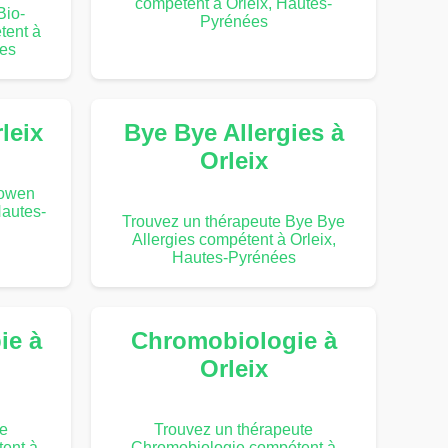
compétent à Orleix, Hautes-
Bio-
Pyrénées
tent à
ées
leix
Bye Bye Allergies à
Orleix
Bowen
Hautes-
Trouvez un thérapeute Bye Bye
Allergies compétent à Orleix,
Hautes-Pyrénées
ie à
Chromobiologie à
Orleix
te
Trouvez un thérapeute
ent à
Chromobiologie compétent à