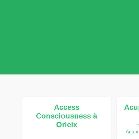
Access
Acup
Consciousness à
Orleix
T
Acupr