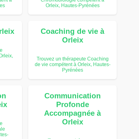
ées
Orleix, Hautes-Pyrénées
rleix
Coaching de vie à
Orleix
te
Orleix,
Trouvez un thérapeute Coaching
de vie compétent à Orleix, Hautes-
Pyrénées
on
Communication
ix
Profonde
Accompagnée à
Orleix
te
le
tes-