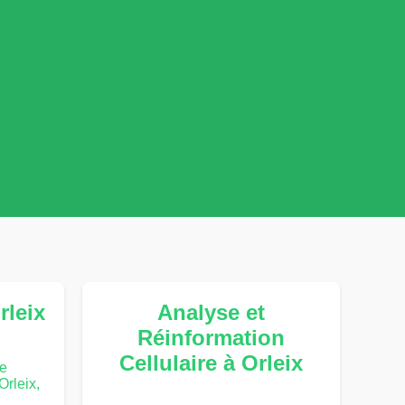
rleix
Analyse et
Réinformation
Cellulaire à Orleix
te
rleix,