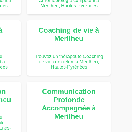
ent à
Chromobiologie compétent à
nées
Merilheu, Hautes-Pyrénées
à
Coaching de vie à
Merilheu
te
Trouvez un thérapeute Coaching
t à
de vie compétent à Merilheu,
nées
Hautes-Pyrénées
on
Communication
lheu
Profonde
Accompagnée à
Merilheu
te
le
utes-