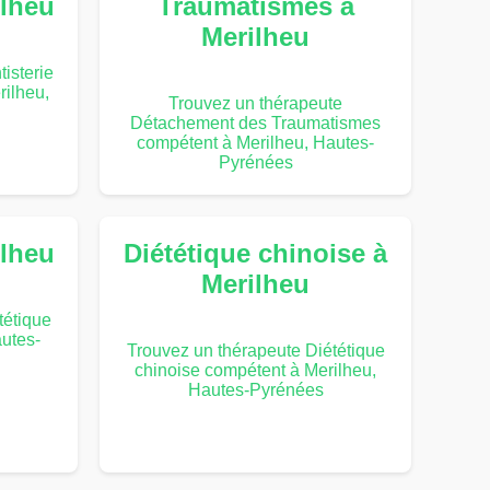
ilheu
Traumatismes à
Merilheu
isterie
rilheu,
Trouvez un thérapeute
Détachement des Traumatismes
compétent à Merilheu, Hautes-
Pyrénées
ilheu
Diététique chinoise à
Merilheu
tétique
utes-
Trouvez un thérapeute Diététique
chinoise compétent à Merilheu,
Hautes-Pyrénées