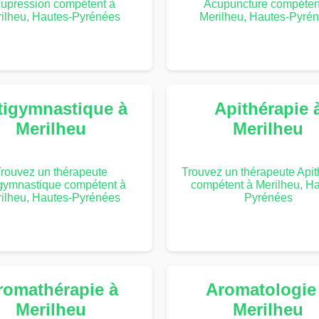
upression compétent à
Acupuncture compéten
ilheu, Hautes-Pyrénées
Merilheu, Hautes-Pyré
tigymnastique à
Apithérapie 
Merilheu
Merilheu
rouvez un thérapeute
Trouvez un thérapeute Apit
gymnastique compétent à
compétent à Merilheu, Ha
ilheu, Hautes-Pyrénées
Pyrénées
romathérapie à
Aromatologie
Merilheu
Merilheu