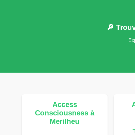
🔎 Trou
Exp
Access
Consciousness à
Merilheu
T