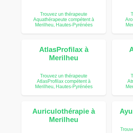
Trouvez un thérapeute
T
Aquathérapeute compétent à
Aro
Merilheu, Hautes-Pyrénées
Mer
AtlasProfilax à
A
Merilheu
Trouvez un thérapeute
T
AtlasProfilax compétent à
At
Merilheu, Hautes-Pyrénées
Mer
Auriculothérapie à
Ayu
Merilheu
Trouv