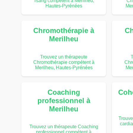
Tsang compétent à Merilheu,
Ch
Hautes-Pyrénées
Mer
Chromothérapie à
Ch
Merilheu
Trouvez un thérapeute
T
Chromothérapie compétent à
Chr
Merilheu, Hautes-Pyrénées
Mer
Coaching
Coh
professionnel à
Merilheu
Trouve
cardi
Trouvez un thérapeute Coaching
professionnel compétent à