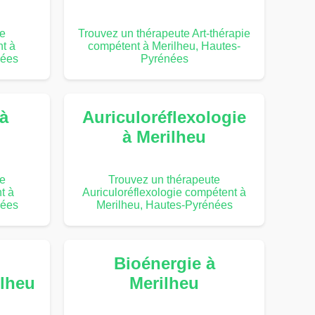
te
Trouvez un thérapeute Art-thérapie
t à
compétent à Merilheu, Hautes-
nées
Pyrénées
 à
Auriculoréflexologie
à Merilheu
te
Trouvez un thérapeute
t à
Auriculoréflexologie compétent à
nées
Merilheu, Hautes-Pyrénées
Bioénergie à
ilheu
Merilheu