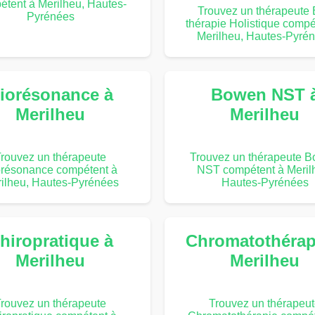
étent à Merilheu, Hautes-
Trouvez un thérapeute 
Pyrénées
thérapie Holistique compé
Merilheu, Hautes-Pyré
iorésonance à
Bowen NST 
Merilheu
Merilheu
rouvez un thérapeute
Trouvez un thérapeute 
orésonance compétent à
NST compétent à Meril
ilheu, Hautes-Pyrénées
Hautes-Pyrénées
hiropratique à
Chromatothérap
Merilheu
Merilheu
rouvez un thérapeute
Trouvez un thérapeu