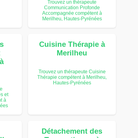
Trouvez un thérapeute
Communication Profonde
Accompagnée compétent à
Merilheu, Hautes-Pyrénées
s
Cuisine Thérapie à
t
Merilheu
à
Trouvez un thérapeute Cuisine
Thérapie compétent à Merilheu,
Hautes-Pyrénées
te
s et
t à
nées
Détachement des