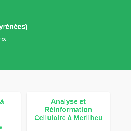
yrénées)
ance
à
Analyse et
Réinformation
Cellulaire à Merilheu
te