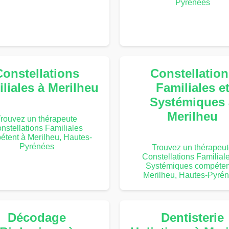
Pyrénées
Constellations
Constellation
liales à Merilheu
Familiales e
Systémiques 
Merilheu
rouvez un thérapeute
nstellations Familiales
étent à Merilheu, Hautes-
Pyrénées
Trouvez un thérapeu
Constellations Familiale
Systémiques compéten
Merilheu, Hautes-Pyré
Décodage
Dentisterie