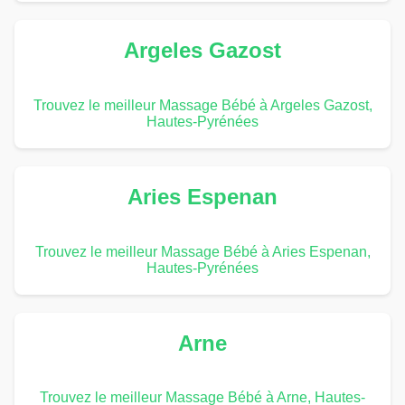
Argeles Gazost
Trouvez le meilleur Massage Bébé à Argeles Gazost,
Hautes-Pyrénées
Aries Espenan
Trouvez le meilleur Massage Bébé à Aries Espenan,
Hautes-Pyrénées
Arne
Trouvez le meilleur Massage Bébé à Arne, Hautes-