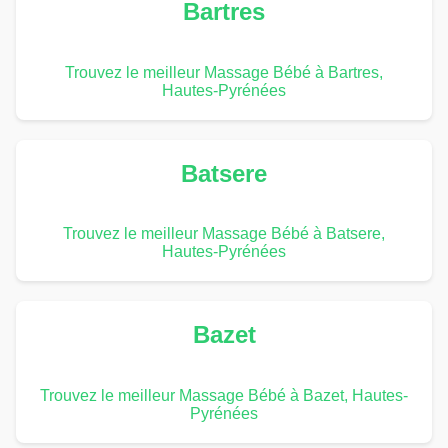
Bartres
Trouvez le meilleur Massage Bébé à Bartres,
Hautes-Pyrénées
Batsere
Trouvez le meilleur Massage Bébé à Batsere,
Hautes-Pyrénées
Bazet
Trouvez le meilleur Massage Bébé à Bazet, Hautes-
Pyrénées