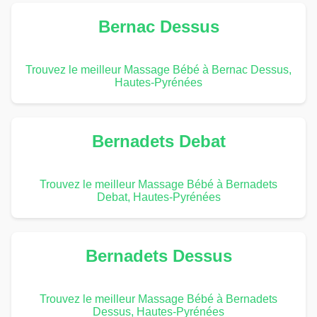
Bernac Dessus
Trouvez le meilleur Massage Bébé à Bernac Dessus,
Hautes-Pyrénées
Bernadets Debat
Trouvez le meilleur Massage Bébé à Bernadets
Debat, Hautes-Pyrénées
Bernadets Dessus
Trouvez le meilleur Massage Bébé à Bernadets
Dessus, Hautes-Pyrénées