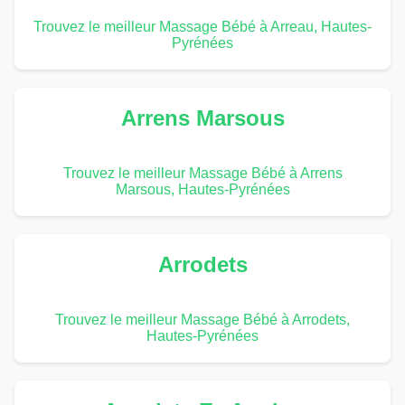
Trouvez le meilleur Massage Bébé à Arreau, Hautes-
Pyrénées
Arrens Marsous
Trouvez le meilleur Massage Bébé à Arrens
Marsous, Hautes-Pyrénées
Arrodets
Trouvez le meilleur Massage Bébé à Arrodets,
Hautes-Pyrénées