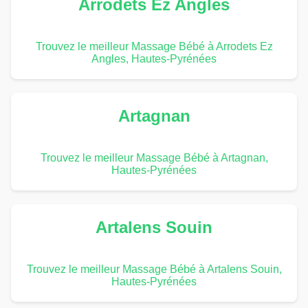
Arrodets Ez Angles
Trouvez le meilleur Massage Bébé à Arrodets Ez
Angles, Hautes-Pyrénées
Artagnan
Trouvez le meilleur Massage Bébé à Artagnan,
Hautes-Pyrénées
Artalens Souin
Trouvez le meilleur Massage Bébé à Artalens Souin,
Hautes-Pyrénées