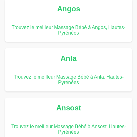
Angos
Trouvez le meilleur Massage Bébé à Angos, Hautes-
Pyrénées
Anla
Trouvez le meilleur Massage Bébé à Anla, Hautes-
Pyrénées
Ansost
Trouvez le meilleur Massage Bébé à Ansost, Hautes-
Pyrénées