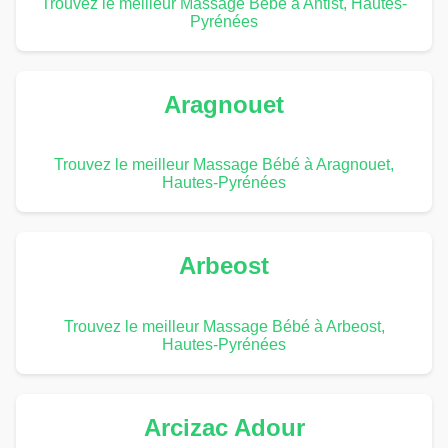
Trouvez le meilleur Massage Bébé à Antist, Hautes-
Pyrénées
Aragnouet
Trouvez le meilleur Massage Bébé à Aragnouet,
Hautes-Pyrénées
Arbeost
Trouvez le meilleur Massage Bébé à Arbeost,
Hautes-Pyrénées
Arcizac Adour