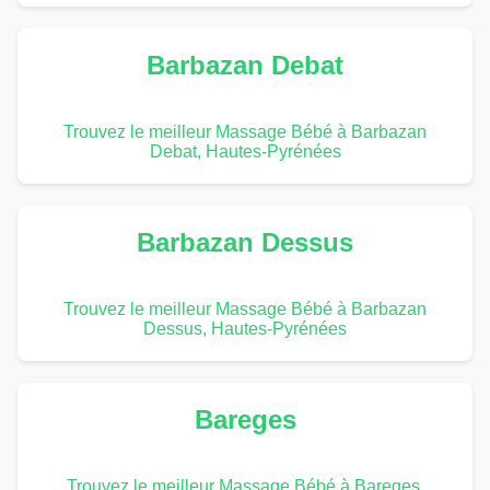
Barbazan Debat
Trouvez le meilleur Massage Bébé à Barbazan
Debat, Hautes-Pyrénées
Barbazan Dessus
Trouvez le meilleur Massage Bébé à Barbazan
Dessus, Hautes-Pyrénées
Bareges
Trouvez le meilleur Massage Bébé à Bareges,