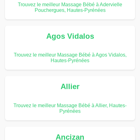
Trouvez le meilleur Massage Bébé à Adervielle
Pouchergues, Hautes-Pyrénées
Agos Vidalos
Trouvez le meilleur Massage Bébé à Agos Vidalos,
Hautes-Pyrénées
Allier
Trouvez le meilleur Massage Bébé à Allier, Hautes-
Pyrénées
Ancizan