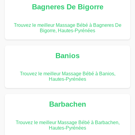
Bagneres De Bigorre
Trouvez le meilleur Massage Bébé à Bagneres De
Bigorre, Hautes-Pyrénées
Banios
Trouvez le meilleur Massage Bébé à Banios,
Hautes-Pyrénées
Barbachen
Trouvez le meilleur Massage Bébé à Barbachen,
Hautes-Pyrénées