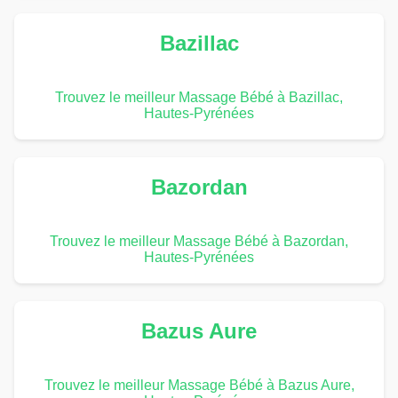
Bazillac
Trouvez le meilleur Massage Bébé à Bazillac,
Hautes-Pyrénées
Bazordan
Trouvez le meilleur Massage Bébé à Bazordan,
Hautes-Pyrénées
Bazus Aure
Trouvez le meilleur Massage Bébé à Bazus Aure,